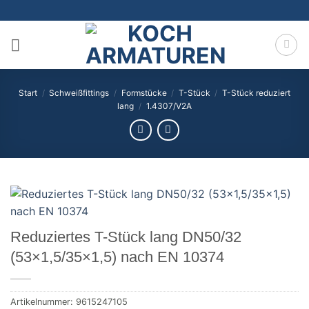
Zum
Inhalt
springen
Start
/
Schweißfittings
/
Formstücke
/
T-Stück
/
T-Stück reduziert
lang
/
1.4307/V2A
Reduziertes T-Stück lang DN50/32
(53×1,5/35×1,5) nach EN 10374
Artikelnummer:
9615247105