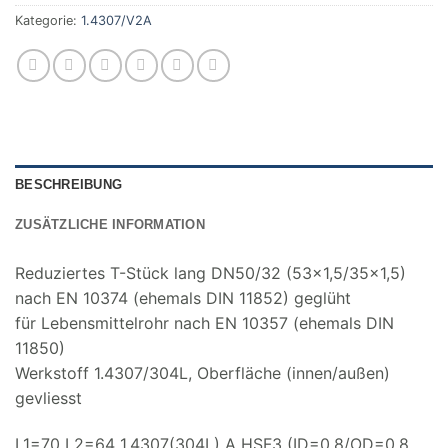
Kategorie:
1.4307/V2A
BESCHREIBUNG
ZUSÄTZLICHE INFORMATION
Reduziertes T-Stück lang DN50/32 (53×1,5/35×1,5)
nach EN 10374 (ehemals DIN 11852) geglüht
für Lebensmittelrohr nach EN 10357 (ehemals DIN
11850)
Werkstoff 1.4307/304L, Oberfläche (innen/außen)
gevliesst
L1=70 L2=64 1.4307(304L) A HSF3 (ID=0.8/OD=0.8