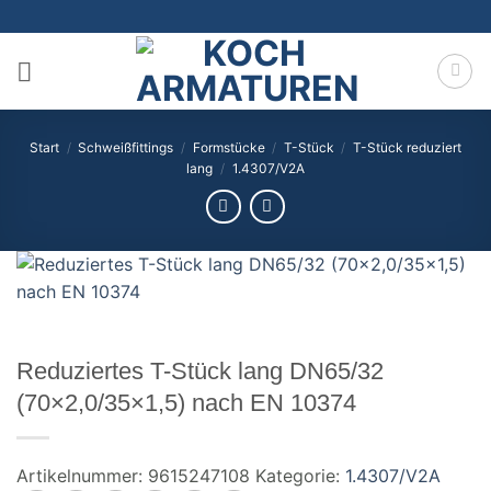
Zum
Inhalt
springen
Start
/
Schweißfittings
/
Formstücke
/
T-Stück
/
T-Stück reduziert
lang
/
1.4307/V2A
Reduziertes T-Stück lang DN65/32
(70×2,0/35×1,5) nach EN 10374
Artikelnummer:
9615247108
Kategorie:
1.4307/V2A