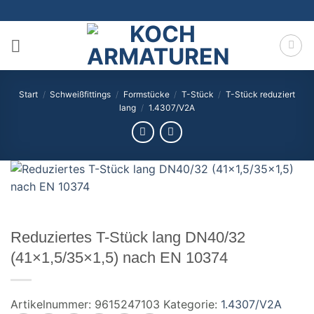
Zum
Inhalt
springen
Start
/
Schweißfittings
/
Formstücke
/
T-Stück
/
T-Stück reduziert
lang
/
1.4307/V2A
Reduziertes T-Stück lang DN40/32
(41×1,5/35×1,5) nach EN 10374
Artikelnummer:
9615247103
Kategorie:
1.4307/V2A