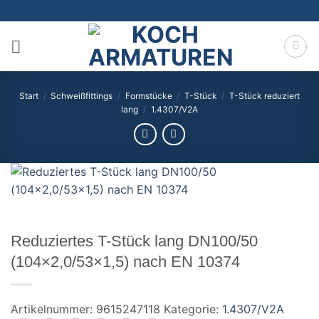
Zum
Inhalt
springen
Start
/
Schweißfittings
/
Formstücke
/
T-Stück
/
T-Stück reduziert
lang
/
1.4307/V2A
Reduziertes T-Stück lang DN100/50
(104×2,0/53×1,5) nach EN 10374
Artikelnummer:
9615247118
Kategorie:
1.4307/V2A