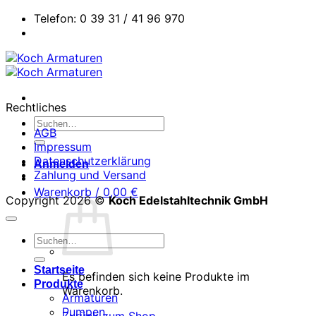
Zum
Telefon: 0 39 31 / 41 96 970
Inhalt
springen
Rechtliches
Suchen
AGB
nach:
Impressum
Datenschutzerklärung
Anmelden
Zahlung und Versand
Warenkorb /
0,00
€
Copyright 2026 ©
Koch Edelstahltechnik GmbH
Suchen
nach:
Startseite
Es befinden sich keine Produkte im
Produkte
Warenkorb.
Armaturen
Pumpen