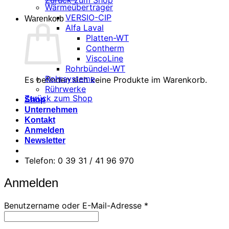
Zurück zum Shop
Wärmeübertrager
VERSIO-CIP
Warenkorb
Alfa Laval
Platten-WT
Contherm
ViscoLine
Rohrbündel-WT
Rohrsysteme
Es befinden sich keine Produkte im Warenkorb.
Rührwerke
Zurück zum Shop
Shop
Unternehmen
Kontakt
Anmelden
Newsletter
Telefon: 0 39 31 / 41 96 970
Anmelden
Erforderlich
Benutzername oder E-Mail-Adresse
*