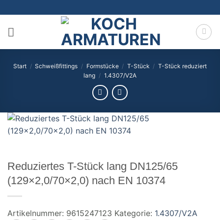
Zum
Inhalt
springen
Start
/
Schweißfittings
/
Formstücke
/
T-Stück
/
T-Stück reduziert
lang
/
1.4307/V2A
Reduziertes T-Stück lang DN125/65
(129×2,0/70×2,0) nach EN 10374
Artikelnummer:
9615247123
Kategorie:
1.4307/V2A