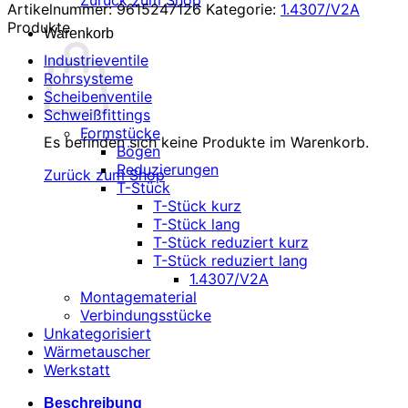
Zurück zum Shop
Artikelnummer:
9615247126
Kategorie:
1.4307/V2A
Produkte
Warenkorb
Industrieventile
Rohrsysteme
Scheibenventile
Schweißfittings
Formstücke
Es befinden sich keine Produkte im Warenkorb.
Bögen
Reduzierungen
Zurück zum Shop
T-Stück
T-Stück kurz
T-Stück lang
T-Stück reduziert kurz
T-Stück reduziert lang
1.4307/V2A
Montagematerial
Verbindungsstücke
Unkategorisiert
Wärmetauscher
Werkstatt
Beschreibung