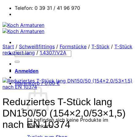
Zum
Telefon: 0 39 31 / 41 96 970
Inhalt
springen
Start
/
Schweißfittings
/
Formstücke
/
T-Stück
/
T-Stück
reduziert lang
/
1.4307/V2A
Suchen
nach:
Anmelden
Warenkorb /
0,00
€
Reduziertes T-Stück lang
DN150/50 (154×2,0/53×1,5)
Es befinden sich keine Produkte im
nach EN 10374
Warenkorb.