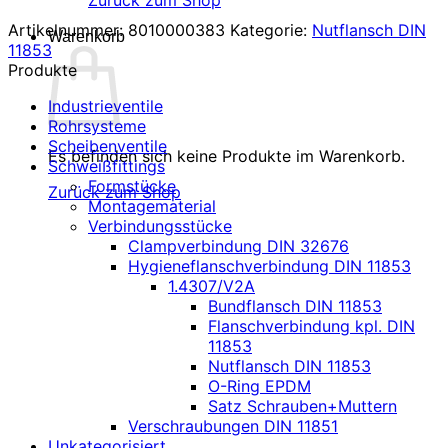
Zurück zum Shop
Artikelnummer:
8010000383
Kategorie:
Nutflansch DIN
Warenkorb
11853
Produkte
Industrieventile
Rohrsysteme
Scheibenventile
Es befinden sich keine Produkte im Warenkorb.
Schweißfittings
Formstücke
Zurück zum Shop
Montagematerial
Verbindungsstücke
Clampverbindung DIN 32676
Hygieneflanschverbindung DIN 11853
1.4307/V2A
Bundflansch DIN 11853
Flanschverbindung kpl. DIN
11853
Nutflansch DIN 11853
O-Ring EPDM
Satz Schrauben+Muttern
Verschraubungen DIN 11851
Unkategorisiert