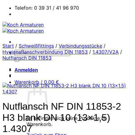
Zum
Telefon: 0 39 31 / 41 96 970
Inhalt
springen
Start
/
Schweißfittings
/
Verbindungsstücke
/
Hygieneflanschverbindung DIN 11853
/
1.4307/V2A
/
Suchen
Nutflansch DIN 11853
nach:
Anmelden
Warenkorb /
0,00
€
Nutflansch NF DIN 11853-2
H3 blank DN 10 (13×1,5)
Es befinden sich keine Produkte im
Warenkorb.
1.4307