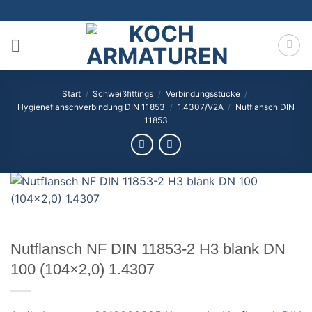
Zum
Inhalt
springen
Start
/
Schweißfittings
/
Verbindungsstücke
/
Hygieneflanschverbindung DIN 11853
/
1.4307/V2A
/
Nutflansch DIN
11853
Nutflansch NF DIN 11853-2 H3 blank DN
100 (104×2,0) 1.4307