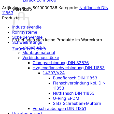
Zurück zum Shop
Artikelnummer:
8010000386
Kategorie:
Nutflansch DIN
Warenkorb
11853
Produkte
Industrieventile
Rohrsysteme
Scheibenventile
Es befinden sich keine Produkte im Warenkorb.
Schweißfittings
Formstücke
Zurück zum Shop
Montagematerial
Verbindungsstücke
Clampverbindung DIN 32676
Hygieneflanschverbindung DIN 11853
1.4307/V2A
Bundflansch DIN 11853
Flanschverbindung kpl. DIN
11853
Nutflansch DIN 11853
O-Ring EPDM
Satz Schrauben+Muttern
Verschraubungen DIN 11851
Unkategorisiert