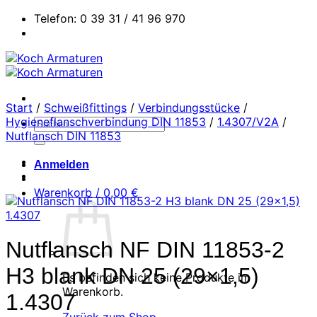
Zum
Telefon: 0 39 31 / 41 96 970
Inhalt
springen
Start
/
Schweißfittings
/
Verbindungsstücke
/
Hygieneflanschverbindung DIN 11853
/
1.4307/V2A
/
Suchen
Nutflansch DIN 11853
nach:
Anmelden
Warenkorb /
0,00
€
Nutflansch NF DIN 11853-2
H3 blank DN 25 (29×1,5)
Es befinden sich keine Produkte im
Warenkorb.
1.4307