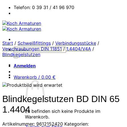
Zum
Telefon: 0 39 31 / 41 96 970
Inhalt
springen
Start
/
Schweißfittings
/
Verbindungsstücke
/
Verschraubungen DIN 11851
/
1.4404/V4A
/
Suchen
Blindkegelstutzen
nach:
Anmelden
Warenkorb /
0,00
€
Blindkegelstutzen BD DIN 65
1.4404
Es befinden sich keine Produkte im
Warenkorb.
Artikelnummer:
9612152420
Kategorien: