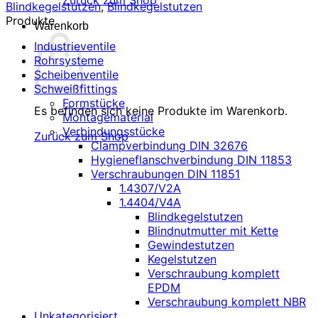
Zurück zum Shop
Blindkegelstutzen
,
Blindkegelstutzen
Produkte
Warenkorb
Industrieventile
Rohrsysteme
Scheibenventile
Schweißfittings
Formstücke
Es befinden sich keine Produkte im Warenkorb.
Montagematerial
Verbindungsstücke
Zurück zum Shop
Clampverbindung DIN 32676
Hygieneflanschverbindung DIN 11853
Verschraubungen DIN 11851
1.4307/V2A
1.4404/V4A
Blindkegelstutzen
Blindnutmutter mit Kette
Gewindestutzen
Kegelstutzen
Verschraubung komplett
EPDM
Verschraubung komplett NBR
Unkategorisiert