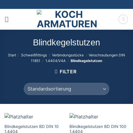
Zum
Inhalt
springen
Blindkegelstutzen
Start
/
Schweißfittings
/
Verbindungsstücke
/
Verschraubungen DIN
11851
/
1.4404/V4A
/
Blindkegelstutzen
FILTER
Blindkegelstutzen BD DIN 10
Blindkegelstutzen BD DIN 100
1.4404
1.4404