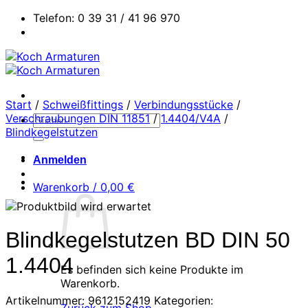
Zum
Telefon: 0 39 31 / 41 96 970
Inhalt
springen
Start
/
Schweißfittings
/
Verbindungsstücke
/
Verschraubungen DIN 11851
/
1.4404/V4A
/
Suchen
Blindkegelstutzen
nach:
Anmelden
Warenkorb /
0,00
€
Blindkegelstutzen BD DIN 50
1.4404
Es befinden sich keine Produkte im
Warenkorb.
Artikelnummer:
9612152419
Kategorien: