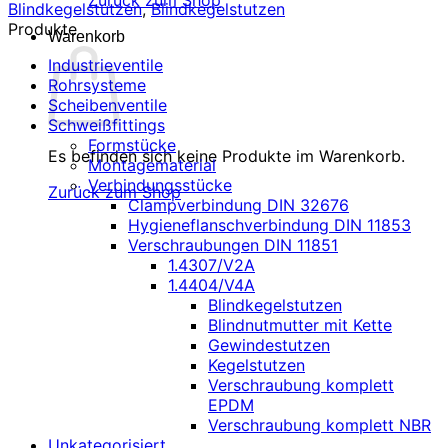
Zurück zum Shop
Blindkegelstutzen
,
Blindkegelstutzen
Produkte
Warenkorb
Industrieventile
Rohrsysteme
Scheibenventile
Schweißfittings
Formstücke
Es befinden sich keine Produkte im Warenkorb.
Montagematerial
Verbindungsstücke
Zurück zum Shop
Clampverbindung DIN 32676
Hygieneflanschverbindung DIN 11853
Verschraubungen DIN 11851
1.4307/V2A
1.4404/V4A
Blindkegelstutzen
Blindnutmutter mit Kette
Gewindestutzen
Kegelstutzen
Verschraubung komplett
EPDM
Verschraubung komplett NBR
Unkategorisiert