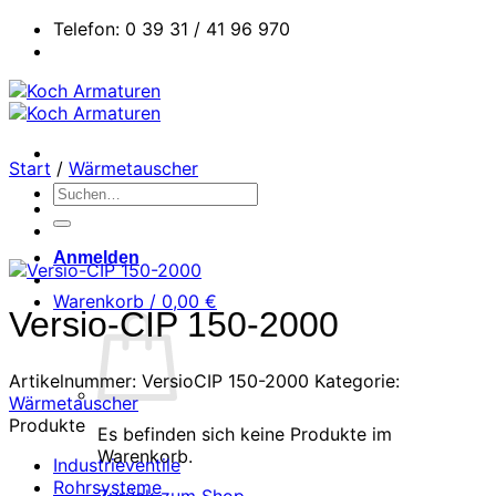
Zum
Telefon: 0 39 31 / 41 96 970
Inhalt
springen
Start
/
Wärmetauscher
Suchen
nach:
Anmelden
Warenkorb /
0,00
€
Versio-CIP 150-2000
Artikelnummer:
VersioCIP 150-2000
Kategorie:
Wärmetauscher
Produkte
Es befinden sich keine Produkte im
Warenkorb.
Industrieventile
Rohrsysteme