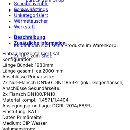
Zurück zum Shop
Scheibenventile
Schweißfittings
Warenkorb
Unkategorisiert
Wärmetauscher
Werkstatt
Beschreibung
Zusätzliche Information
Es befinden sich keine Produkte im Warenkorb.
Einbau horizontal/vertikal
Zurück zum Shop
Konfiguration
Länge Bündel: 1980mm
Länge gesamt: ca.2000 mm
Anschlüsse Primärseite:
2x Nut-Flansch DN150 DIN11853-2 (inkl. Gegenflansch)
Anschlüsse Sekundärseite:
2x Flansch DN100/PN10
Material kompl.: 1.4571/1.4404
Auslegungsgrundlage: DGRL 2014/68/EU
Einstufung: KAT I
Daten Primärseite
Medium: CIP-Wasser
Volumenstrom: