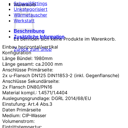
Schweißfittings
Warenkorb
Unkategorisiert
Wärmetauscher
Werkstatt
Beschreibung
Zusätzliche Information
Es befinden sich keine Produkte im Warenkorb.
Einbau horizontal/vertikal
Zurück zum Shop
Konfiguration
Länge Bündel: 1980mm
Länge gesamt: ca.2000 mm
Anschlüsse Primärseite:
2x u-Flansch DN125 DIN11853-2 (inkl. Gegenflansche)
Anschlüsse Sekundärseite:
2x Flansch DN80/PN16
Material kompl.: 1.4571/1.4404
Auslegungsgrundlage: DGRL 2014/68/EU
Einstufung: Art.4 Abs.3
Daten Primärseite
Medium: CIP-Wasser
Volumenstrom:
Eintrittstempertur: