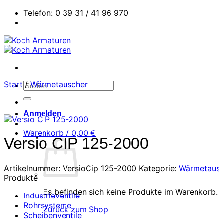
Zum
Telefon: 0 39 31 / 41 96 970
Inhalt
springen
Start
/
Wärmetauscher
Suchen
nach:
Anmelden
Warenkorb /
0,00
€
Versio CIP 125-2000
Artikelnummer:
VersioCip 125-2000
Kategorie:
Wärmetaus
Produkte
Es befinden sich keine Produkte im Warenkorb.
Industrieventile
Rohrsysteme
Zurück zum Shop
Scheibenventile