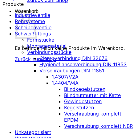
Zurück zum Shop
Produkte
Warenkorb
Industrieventile
Rohrsysteme
Scheibenventile
Schweißfittings
Formstücke
Montagematerial
Es befinden sich keine Produkte im Warenkorb.
Verbindungsstücke
Clampverbindung DIN 32676
Zurück zum Shop
Hygieneflanschverbindung DIN 11853
Verschraubungen DIN 11851
1.4307/V2A
1.4404/V4A
Blindkegelstutzen
Blindnutmutter mit Kette
Gewindestutzen
Kegelstutzen
Verschraubung komplett
EPDM
Verschraubung komplett NBR
Unkategorisiert