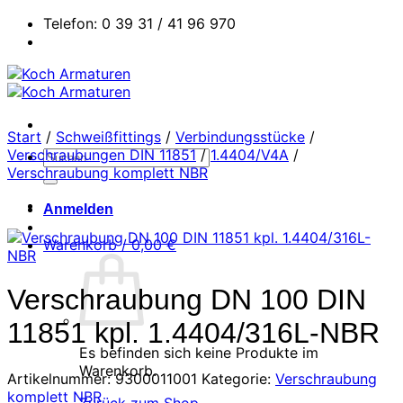
Zum
Telefon: 0 39 31 / 41 96 970
Inhalt
springen
Start
/
Schweißfittings
/
Verbindungsstücke
/
Verschraubungen DIN 11851
/
1.4404/V4A
/
Suchen
Verschraubung komplett NBR
nach:
Anmelden
Warenkorb /
0,00
€
Verschraubung DN 100 DIN
11851 kpl. 1.4404/316L-NBR
Es befinden sich keine Produkte im
Warenkorb.
Artikelnummer:
9300011001
Kategorie:
Verschraubung
komplett NBR