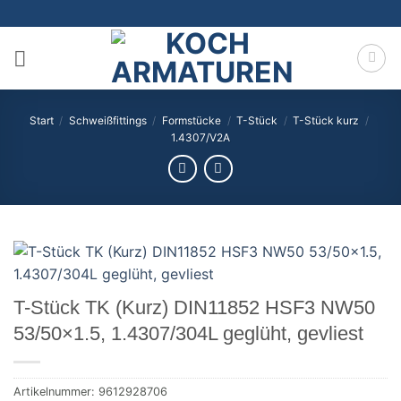
Zum
Inhalt
springen
Start
/
Schweißfittings
/
Formstücke
/
T-Stück
/
T-Stück kurz
/
1.4307/V2A
T-Stück TK (Kurz) DIN11852 HSF3 NW50
53/50×1.5, 1.4307/304L geglüht, gevliest
Artikelnummer:
9612928706