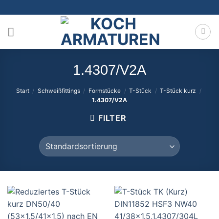
Zum
Inhalt
springen
1.4307/V2A
Start
/
Schweißfittings
/
Formstücke
/
T-Stück
/
T-Stück kurz
/
1.4307/V2A
FILTER