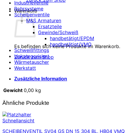
Zurück zum Shop
Industrieventile
Rohrsysteme
Warenkorb
Scheibenventile
M&S Armaturen
Ersatzteile
Gewinde/Schweiß
handbetätigt/EPDM
handbetätigt/VMQ
Es befinden sich keine Produkte im Warenkorb.
Schweißfittings
Unkategorisiert
Zurück zum Shop
Wärmetauscher
Werkstatt
Zusätzliche Information
Gewicht
0,00 kg
Ähnliche Produkte
Schnellansicht
SCHEIBENVENTIL SV04 GS DN 15 304 BL. HB04 VMQ