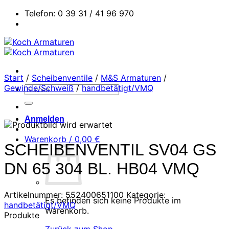
Zum
Telefon: 0 39 31 / 41 96 970
Inhalt
springen
Start
/
Scheibenventile
/
M&S Armaturen
/
Gewinde/Schweiß
/
handbetätigt/VMQ
Suchen
nach:
Anmelden
Warenkorb /
0,00
€
SCHEIBENVENTIL SV04 GS
DN 65 304 BL. HB04 VMQ
Artikelnummer:
552400651100
Kategorie:
Es befinden sich keine Produkte im
handbetätigt/VMQ
Warenkorb.
Produkte