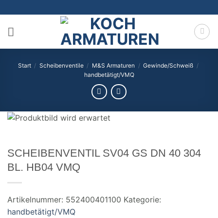
Zum
Inhalt
springen
Start
/
Scheibenventile
/
M&S Armaturen
/
Gewinde/Schweiß
/
handbetätigt/VMQ
SCHEIBENVENTIL SV04 GS DN 40 304
BL. HB04 VMQ
Artikelnummer:
552400401100
Kategorie:
handbetätigt/VMQ