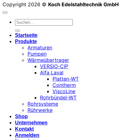
Copyright 2026 ©
Koch Edelstahltechnik GmbH
Suchen
nach:
Startseite
Produkte
Armaturen
Pumpen
Wärmeübertrager
VERSIO-CIP
Alfa Laval
Platten-WT
Contherm
ViscoLine
Rohrbündel-WT
Rohrsysteme
Rührwerke
Shop
Unternehmen
Kontakt
Anmelden