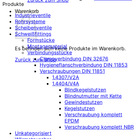
Zurück zum Shop
Produkte
Warenkorb
Industrieventile
Rohrsysteme
Scheibenventile
Schweißfittings
Formstücke
Montagematerial
Es befinden sich keine Produkte im Warenkorb.
Verbindungsstücke
Clampverbindung DIN 32676
Zurück zum Shop
Hygieneflanschverbindung DIN 11853
Verschraubungen DIN 11851
1.4307/V2A
1.4404/V4A
Blindkegelstutzen
Blindnutmutter mit Kette
Gewindestutzen
Kegelstutzen
Verschraubung komplett
EPDM
Verschraubung komplett NBR
Unkategorisiert