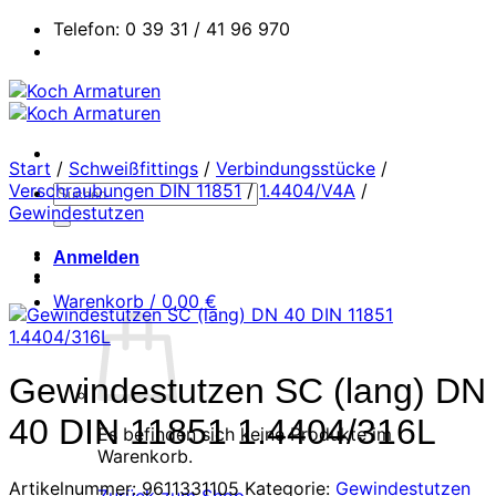
Zum
Telefon: 0 39 31 / 41 96 970
Inhalt
springen
Start
/
Schweißfittings
/
Verbindungsstücke
/
Verschraubungen DIN 11851
/
1.4404/V4A
/
Suchen
Gewindestutzen
nach:
Anmelden
Warenkorb /
0,00
€
Gewindestutzen SC (lang) DN
40 DIN 11851 1.4404/316L
Es befinden sich keine Produkte im
Warenkorb.
Artikelnummer:
9611331105
Kategorie:
Gewindestutzen