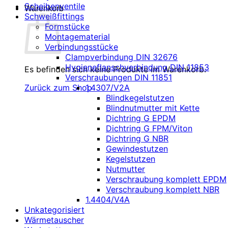
Scheibenventile
Warenkorb
Schweißfittings
Formstücke
Montagematerial
Verbindungsstücke
Clampverbindung DIN 32676
Hygieneflanschverbindung DIN 11853
Es befinden sich keine Produkte im Warenkorb.
Verschraubungen DIN 11851
1.4307/V2A
Zurück zum Shop
Blindkegelstutzen
Blindnutmutter mit Kette
Dichtring G EPDM
Dichtring G FPM/Viton
Dichtring G NBR
Gewindestutzen
Kegelstutzen
Nutmutter
Verschraubung komplett EPDM
Verschraubung komplett NBR
1.4404/V4A
Unkategorisiert
Wärmetauscher