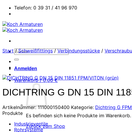
Zum
Telefon: 0 39 31 / 41 96 970
Inhalt
springen
Start
/
Schweißfittings
/
Verbindungsstücke
/
Verschraubu
Suchen
nach:
Anmelden
Warenkorb /
0,00
€
DICHTRING G DN 15 DIN 118
Artikelnummer:
111000150400
Kategorie:
Dichtring G FPM
Produkte
Es befinden sich keine Produkte im Warenkorb.
Industrieventile
Zurück zum Shop
Rohrsysteme