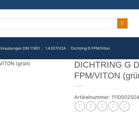
chraubungen DIN 11851
/
1.4307/V2A
/
Dichtring G FPM/Viton
DICHTRING G D
FPM/VITON (grü
Artikelnummer:
111000250