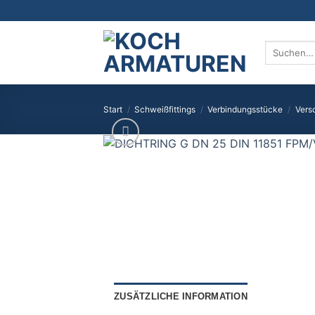
Zum
Inhalt
springen
Suchen
nach:
Start
/
Schweißfittings
/
Verbindungsstücke
/
Vers
ZUSÄTZLICHE INFORMATION