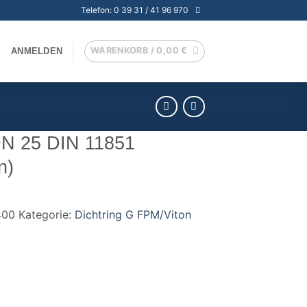
Telefon: 0 39 31 / 41 96 970
WARENKORB /
0,00
€
ANMELDEN
N 25 DIN 11851
n)
400
Kategorie:
Dichtring G FPM/Viton