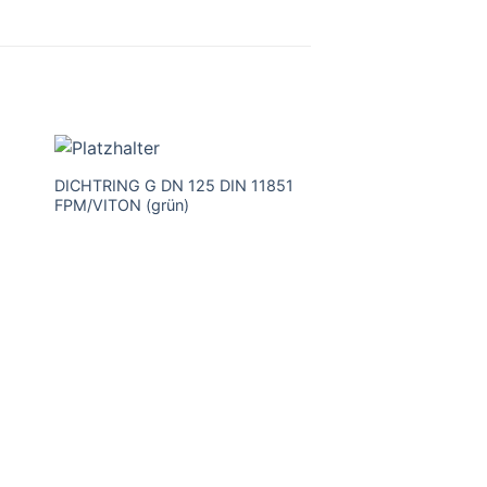
DICHTRING G DN 125 DIN 11851
DICHTRING G DN 1
FPM/VITON (grün)
FPM/VITON (grün)