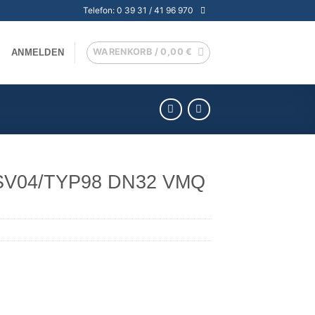
Telefon: 0 39 31 / 41 96 970
WARENKORB /
0,00
€
ANMELDEN
SV04/TYP98 DN32 VMQ