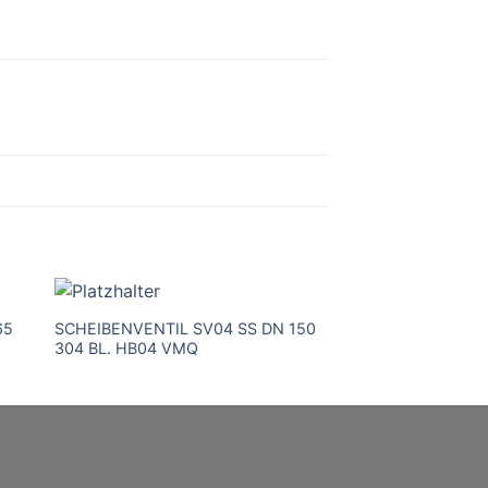
65
SCHEIBENVENTIL SV04 SS DN 150
SCHEIBENVENTIL 
304 BL. HB04 VMQ
304 BL. HB04 EPD