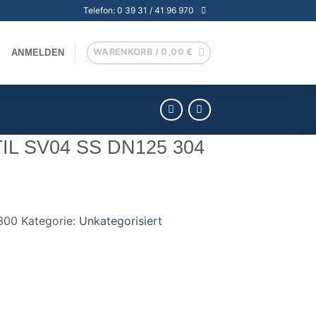
Telefon: 0 39 31 / 41 96 970
WARENKORB /
0,00
€
ANMELDEN
L SV04 SS DN125 304
300
Kategorie:
Unkategorisiert