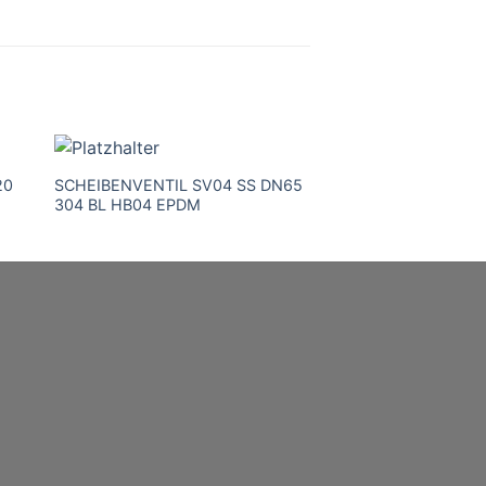
20
SCHEIBENVENTIL SV04 SS DN65
SCHEIBENVENTIL 
304 BL HB04 EPDM
304 BL HB04 EPD