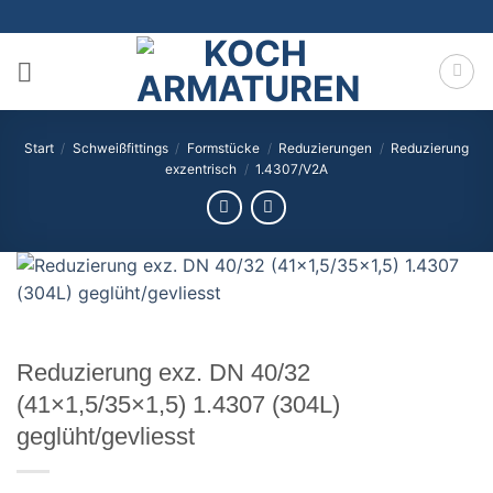
Zum
Inhalt
springen
Start
/
Schweißfittings
/
Formstücke
/
Reduzierungen
/
Reduzierung
exzentrisch
/
1.4307/V2A
Reduzierung exz. DN 40/32
(41×1,5/35×1,5) 1.4307 (304L)
geglüht/gevliesst