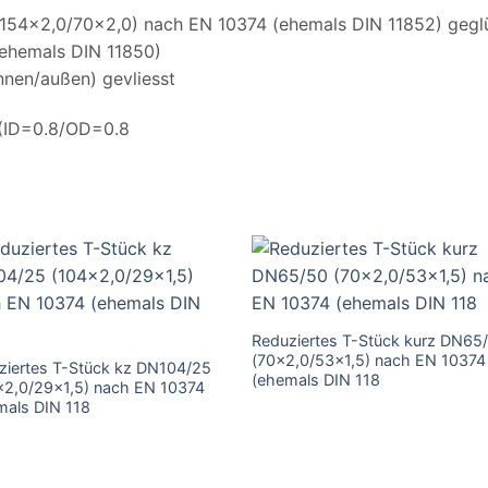
(154×2,0/70×2,0) nach EN 10374 (ehemals DIN 11852) gegl
(ehemals DIN 11850)
nnen/außen) gevliesst
(ID=0.8/OD=0.8
Reduziertes T-Stück kurz DN65
(70×2,0/53×1,5) nach EN 10374
ziertes T-Stück kz DN104/25
(ehemals DIN 118
×2,0/29×1,5) nach EN 10374
mals DIN 118