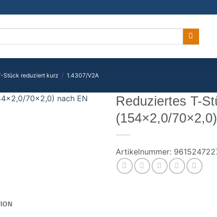
-Stück reduziert kurz
/
1.4307/V2A
Reduziertes T-S
(154×2,0/70×2,0
Artikelnummer:
961524722
TION