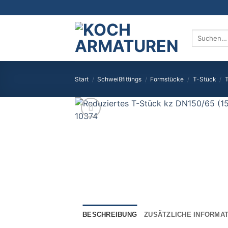
Zum
Inhalt
springen
Suchen
nach:
Start
/
Schweißfittings
/
Formstücke
/
T-Stück
/
T
BESCHREIBUNG
ZUSÄTZLICHE INFORMA