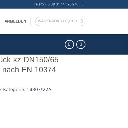
Telefon: 0 39 31 / 41 96 970
WARENKORB /
0,00
€
ANMELDEN
tück kz DN150/65
) nach EN 10374
7
Kategorie:
1.4307/V2A