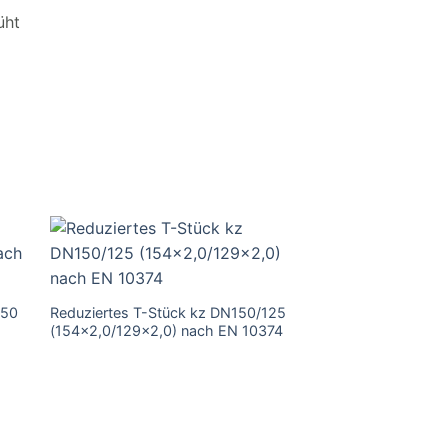
üht
/50
Reduziertes T-Stück kz DN150/125
(154×2,0/129×2,0) nach EN 10374