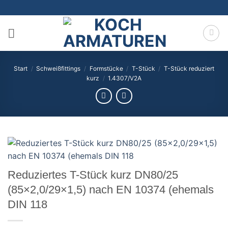
Zum
Inhalt
springen
Start
/
Schweißfittings
/
Formstücke
/
T-Stück
/
T-Stück reduziert
kurz
/
1.4307/V2A
Reduziertes T-Stück kurz DN80/25
(85×2,0/29×1,5) nach EN 10374 (ehemals
DIN 118