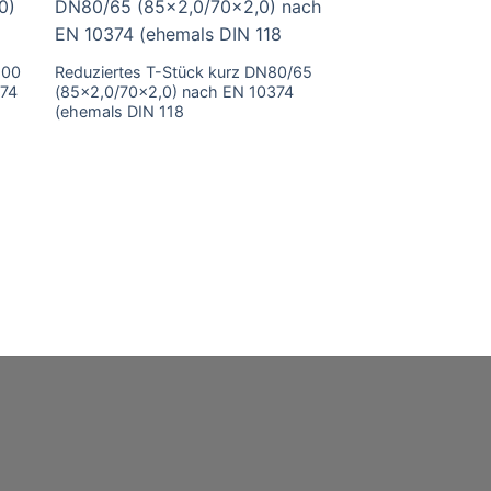
100
Reduziertes T-Stück kurz DN80/65
Reduziertes T-Stü
374
(85×2,0/70×2,0) nach EN 10374
(104×2,0/70×2,0) 
(ehemals DIN 118