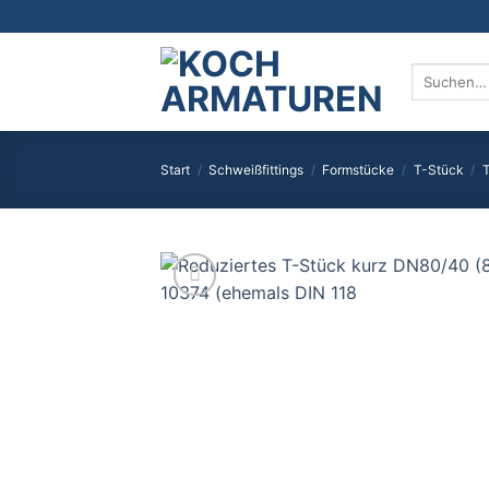
Zum
Inhalt
springen
Suchen
nach:
Start
/
Schweißfittings
/
Formstücke
/
T-Stück
/
T