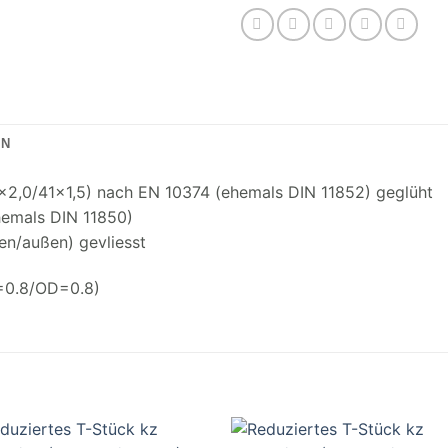
ON
×2,0/41×1,5) nach EN 10374 (ehemals DIN 11852) geglüht
hemals DIN 11850)
en/außen) gevliesst
=0.8/OD=0.8)