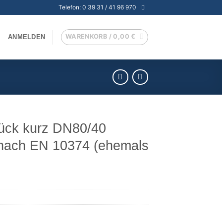
Telefon: 0 39 31 / 41 96 970
WARENKORB /
0,00
€
ANMELDEN
tück kurz DN80/40
 nach EN 10374 (ehemals