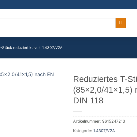
-Stück reduziert kurz
/
1.4307/V2A
Reduziertes T-S
(85×2,0/41×1,5)
DIN 118
Artikelnummer:
9615247213
Kategorie:
1.4307/V2A