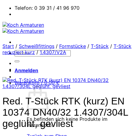
Zum
Telefon: 0 39 31 / 41 96 970
Inhalt
springen
Start
/
Schweißfittings
/
Formstücke
/
T-Stück
/
T-Stück
reduziert kurz
/
1.4307/V2A
Suchen
nach:
Anmelden
Warenkorb /
0,00
€
Red. T-Stück RTK (kurz) EN
10374 DN40/32 1.4307/304L
Es befinden sich keine Produkte im
geglüht, gevliest
Warenkorb.