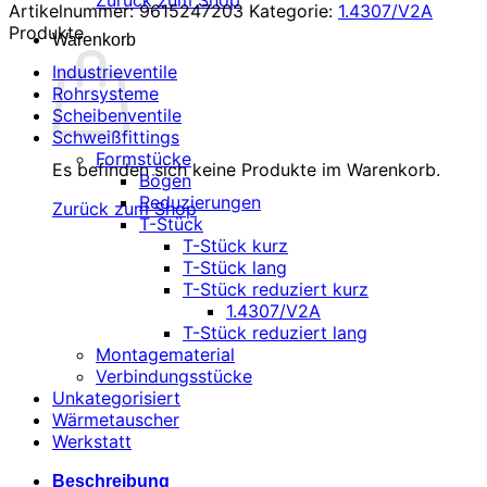
Zurück zum Shop
Artikelnummer:
9615247203
Kategorie:
1.4307/V2A
Produkte
Warenkorb
Industrieventile
Rohrsysteme
Scheibenventile
Schweißfittings
Formstücke
Es befinden sich keine Produkte im Warenkorb.
Bögen
Reduzierungen
Zurück zum Shop
T-Stück
T-Stück kurz
T-Stück lang
T-Stück reduziert kurz
1.4307/V2A
T-Stück reduziert lang
Montagematerial
Verbindungsstücke
Unkategorisiert
Wärmetauscher
Werkstatt
Beschreibung