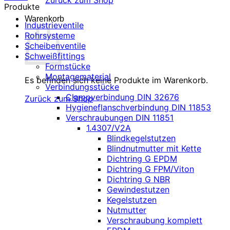
Zurück zum Shop
Produkte
Warenkorb
Industrieventile
Rohrsysteme
Scheibenventile
Schweißfittings
Formstücke
Montagematerial
Es befinden sich keine Produkte im Warenkorb.
Verbindungsstücke
Clampverbindung DIN 32676
Zurück zum Shop
Hygieneflanschverbindung DIN 11853
Verschraubungen DIN 11851
1.4307/V2A
Blindkegelstutzen
Blindnutmutter mit Kette
Dichtring G EPDM
Dichtring G FPM/Viton
Dichtring G NBR
Gewindestutzen
Kegelstutzen
Nutmutter
Verschraubung komplett