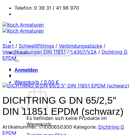
Zum
Telefon: 0 39 31 / 41 96 970
Inhalt
springen
Start
/
Schweißfittings
/
Verbindungsstücke
/
Verschraubungen DIN 11851
/
1.4307/V2A
/
Dichtring G
Suchen
EPDM
nach:
Anmelden
Warenkorb /
0,00
€
DICHTRING G DN 65/2,5″
DIN 11851 EPDM (schwarz)
Es befinden sich keine Produkte im
Warenkorb.
Artikelnummer:
111000650300
Kategorie:
Dichtring G
EPDM