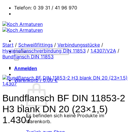
Zum
Telefon: 0 39 31 / 41 96 970
Inhalt
springen
Start
/
Schweißfittings
/
Verbindungsstücke
/
Hygieneflanschverbindung DIN 11853
/
1.4307/V2A
/
Suchen
Bundflansch DIN 11853
nach:
Anmelden
Warenkorb /
0,00
€
Bundflansch BF DIN 11853-2
H3 blank DN 20 (23×1,5)
Es befinden sich keine Produkte im
1.4307
Warenkorb.