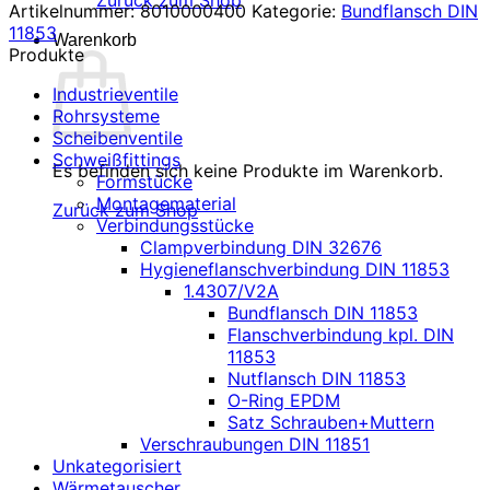
Zurück zum Shop
Artikelnummer:
8010000400
Kategorie:
Bundflansch DIN
11853
Warenkorb
Produkte
Industrieventile
Rohrsysteme
Scheibenventile
Schweißfittings
Es befinden sich keine Produkte im Warenkorb.
Formstücke
Montagematerial
Zurück zum Shop
Verbindungsstücke
Clampverbindung DIN 32676
Hygieneflanschverbindung DIN 11853
1.4307/V2A
Bundflansch DIN 11853
Flanschverbindung kpl. DIN
11853
Nutflansch DIN 11853
O-Ring EPDM
Satz Schrauben+Muttern
Verschraubungen DIN 11851
Unkategorisiert
Wärmetauscher