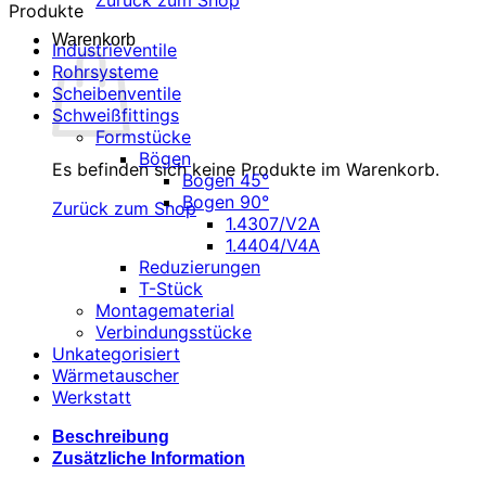
Zurück zum Shop
Produkte
Warenkorb
Industrieventile
Rohrsysteme
Scheibenventile
Schweißfittings
Formstücke
Bögen
Es befinden sich keine Produkte im Warenkorb.
Bogen 45°
Bogen 90°
Zurück zum Shop
1.4307/V2A
1.4404/V4A
Reduzierungen
T-Stück
Montagematerial
Verbindungsstücke
Unkategorisiert
Wärmetauscher
Werkstatt
Beschreibung
Zusätzliche Information