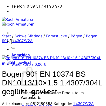
Zum
Telefon: 0 39 31 / 41 96 970
Inhalt
springen
Start
/
Schweißfittings
/
Formstücke
/
Bögen
/
Bogen
90°
/
1.4307/V2A
Suchen
nach:
Anmelden
Warenkorb /
0,00
€
Bogen 90° EN 10374 BS
DN10 13/10×1.5 1.4307/304L
geglüht, gevliest
Es befinden sich keine Produkte im
Warenkorb.
Artikelnummer:
9612150558
Kategorie:
1.4307/V2A