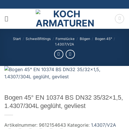
Zum
Inhalt
springen
Start
/
Schweißfittings
/
Formstücke
/
Bögen
/
Bogen 45°
/
1.4307/V2A
Bogen 45° EN 10374 BS DN32 35/32×1,5,
1.4307/304L geglüht, gevliest
Artikelnummer:
9612154643
Kategorie:
1.4307/V2A