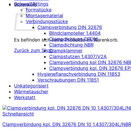
Schweißfittings
Warenkorb
Formstücke
Montagematerial
Verbindungsstücke
Clampverbindung DIN 32676
Blindclampteller 1.4404
Clampdichtung EPDM
Es befinden sich keine Produkte im Warenkorb.
Clampdichtung NBR
Zurück zum Shop
Clampklammer
Clampstutzen 1.4307/V2A
Clampverbindung kpl DIN 32676 NB
Clampverbindung kpl. DIN 32676 E
Hygieneflanschverbindung DIN 11853
Verschraubungen DIN 11851
Unkategorisiert
Wärmetauscher
Werkstatt
Schnellansicht
Clampverbindung kpl. DIN 32676 DN 10 1.4307/304L/NB