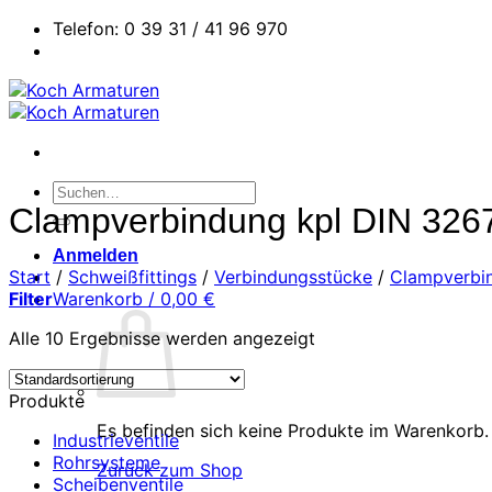
Zum
Telefon: 0 39 31 / 41 96 970
Inhalt
springen
Suchen
nach:
Clampverbindung kpl DIN 32
Anmelden
Start
/
Schweißfittings
/
Verbindungsstücke
/
Clampverbi
Filter
Warenkorb /
0,00
€
Alle 10 Ergebnisse werden angezeigt
Produkte
Es befinden sich keine Produkte im Warenkorb.
Industrieventile
Rohrsysteme
Zurück zum Shop
Scheibenventile