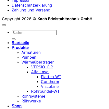
Impressum
Datenschutzerklärung
Zahlung und Versand
Copyright 2026 ©
Koch Edelstahltechnik GmbH
Suchen
nach:
Startseite
Produkte
Armaturen
Pumpen
Wärmeübertrager
VERSIO-CIP
Alfa Laval
Platten-WT
Contherm
ViscoLine
Rohrbündel-WT
Rohrsysteme
Rührwerke
Shop