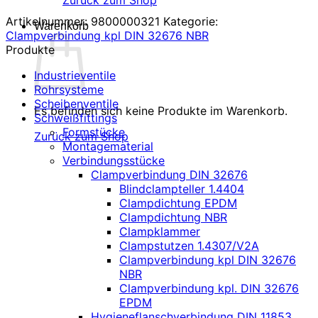
Zurück zum Shop
Artikelnummer:
9800000321
Kategorie:
Warenkorb
Clampverbindung kpl DIN 32676 NBR
Produkte
Industrieventile
Rohrsysteme
Scheibenventile
Es befinden sich keine Produkte im Warenkorb.
Schweißfittings
Formstücke
Zurück zum Shop
Montagematerial
Verbindungsstücke
Clampverbindung DIN 32676
Blindclampteller 1.4404
Clampdichtung EPDM
Clampdichtung NBR
Clampklammer
Clampstutzen 1.4307/V2A
Clampverbindung kpl DIN 32676
NBR
Clampverbindung kpl. DIN 32676
EPDM
Hygieneflanschverbindung DIN 11853