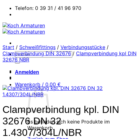
Zum
Telefon: 0 39 31 / 41 96 970
Inhalt
springen
Start
/
Schweißfittings
/
Verbindungsstücke
/
Clampverbindung DIN 32676
/
Clampverbindung kpl DIN
Suchen
32676 NBR
nach:
Anmelden
Warenkorb /
0,00
€
Clampverbindung kpl. DIN
32676 DN 32
Es befinden sich keine Produkte im
Warenkorb.
1.4307/304L/NBR