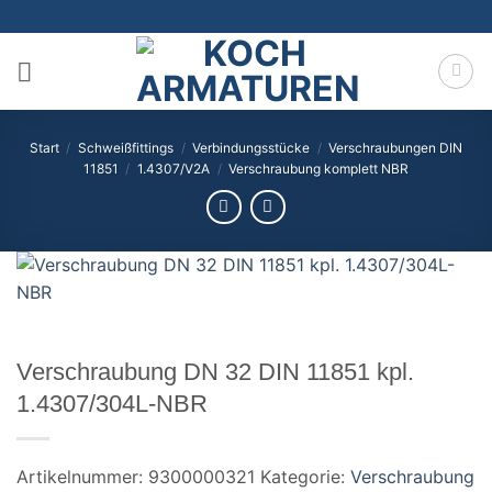
Zum
Inhalt
springen
Start
/
Schweißfittings
/
Verbindungsstücke
/
Verschraubungen DIN
11851
/
1.4307/V2A
/
Verschraubung komplett NBR
Verschraubung DN 32 DIN 11851 kpl.
1.4307/304L-NBR
Artikelnummer:
9300000321
Kategorie:
Verschraubung