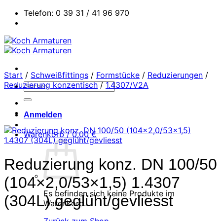
Zum
Telefon: 0 39 31 / 41 96 970
Inhalt
springen
Start
/
Schweißfittings
/
Formstücke
/
Reduzierungen
/
Reduzierung konzentisch
/
1.4307/V2A
Suchen
nach:
Anmelden
Warenkorb /
0,00
€
Reduzierung konz. DN 100/50
(104×2,0/53×1,5) 1.4307
Es befinden sich keine Produkte im
(304L) geglüht/gevliesst
Warenkorb.