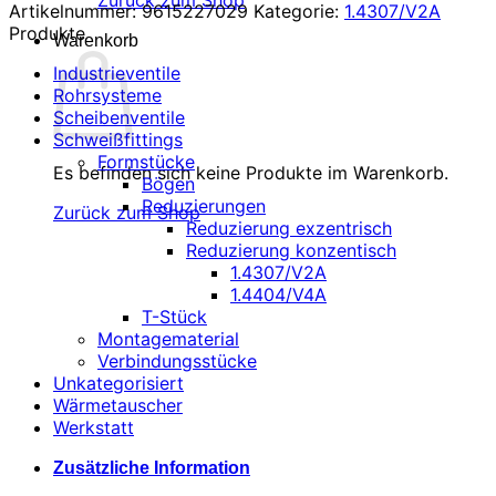
Zurück zum Shop
Artikelnummer:
9615227029
Kategorie:
1.4307/V2A
Produkte
Warenkorb
Industrieventile
Rohrsysteme
Scheibenventile
Schweißfittings
Formstücke
Es befinden sich keine Produkte im Warenkorb.
Bögen
Reduzierungen
Zurück zum Shop
Reduzierung exzentrisch
Reduzierung konzentisch
1.4307/V2A
1.4404/V4A
T-Stück
Montagematerial
Verbindungsstücke
Unkategorisiert
Wärmetauscher
Werkstatt
Zusätzliche Information