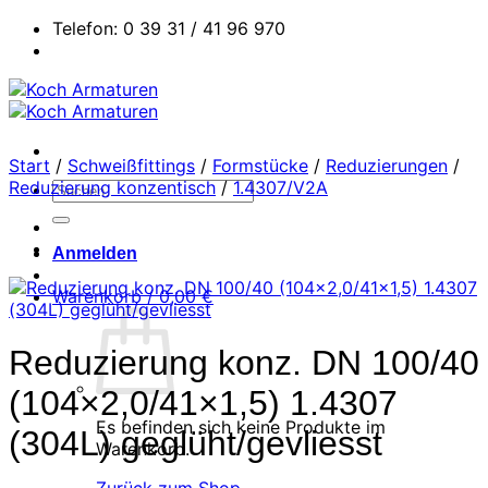
Zum
Telefon: 0 39 31 / 41 96 970
Inhalt
springen
Start
/
Schweißfittings
/
Formstücke
/
Reduzierungen
/
Reduzierung konzentisch
/
1.4307/V2A
Suchen
nach:
Anmelden
Warenkorb /
0,00
€
Reduzierung konz. DN 100/40
(104×2,0/41×1,5) 1.4307
Es befinden sich keine Produkte im
(304L) geglüht/gevliesst
Warenkorb.