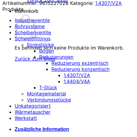
Zurück zum Shop
Artikelnummer:
9615227028
Kategorie:
1.4307/V2A
Produkte
Warenkorb
Industrieventile
Rohrsysteme
Scheibenventile
Schweißfittings
Formstücke
Es befinden sich keine Produkte im Warenkorb.
Bögen
Reduzierungen
Zurück zum Shop
Reduzierung exzentrisch
Reduzierung konzentisch
1.4307/V2A
1.4404/V4A
T-Stück
Montagematerial
Verbindungsstücke
Unkategorisiert
Wärmetauscher
Werkstatt
Zusätzliche Information