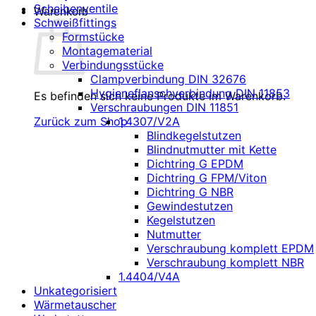
Scheibenventile
Warenkorb
Schweißfittings
Formstücke
Montagematerial
Verbindungsstücke
Clampverbindung DIN 32676
Hygieneflanschverbindung DIN 11853
Es befinden sich keine Produkte im Warenkorb.
Verschraubungen DIN 11851
1.4307/V2A
Zurück zum Shop
Blindkegelstutzen
Blindnutmutter mit Kette
Dichtring G EPDM
Dichtring G FPM/Viton
Dichtring G NBR
Gewindestutzen
Kegelstutzen
Nutmutter
Verschraubung komplett EPDM
Verschraubung komplett NBR
1.4404/V4A
Unkategorisiert
Wärmetauscher