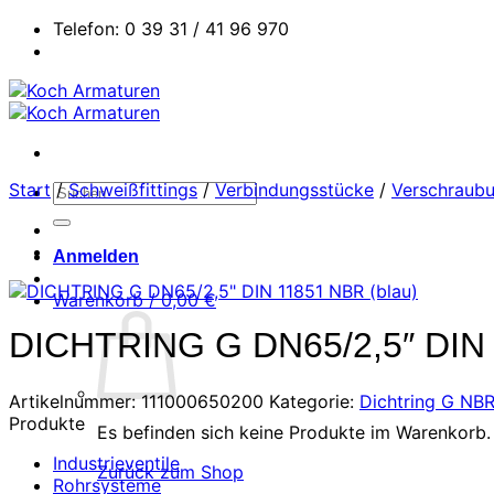
Zum
Telefon: 0 39 31 / 41 96 970
Inhalt
springen
Start
/
Schweißfittings
/
Verbindungsstücke
/
Verschraubu
Suchen
nach:
Anmelden
Warenkorb /
0,00
€
DICHTRING G DN65/2,5″ DIN 
Artikelnummer:
111000650200
Kategorie:
Dichtring G NB
Produkte
Es befinden sich keine Produkte im Warenkorb.
Industrieventile
Zurück zum Shop
Rohrsysteme