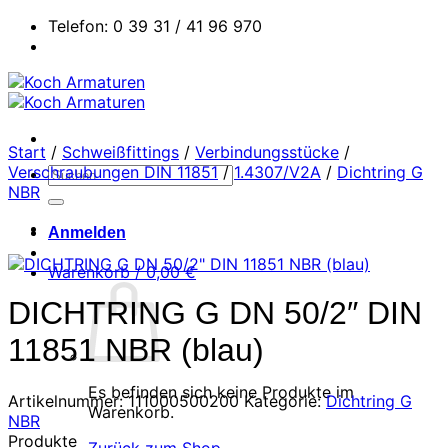
Zum
Telefon: 0 39 31 / 41 96 970
Inhalt
springen
Start
/
Schweißfittings
/
Verbindungsstücke
/
Verschraubungen DIN 11851
/
1.4307/V2A
/
Dichtring G
Suchen
NBR
nach:
Anmelden
Warenkorb /
0,00
€
DICHTRING G DN 50/2″ DIN
11851 NBR (blau)
Es befinden sich keine Produkte im
Artikelnummer:
111000500200
Kategorie:
Dichtring G
Warenkorb.
NBR
Produkte