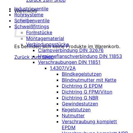
Zurück zum Shop
Industrieventile
Warenkorb
Rohrsysteme
Scheibenventile
Schweißfittings
Formstücke
Montagematerial
Verbindungsstücke
Es befinden sich keine Produkte im Warenkorb.
Clampverbindung DIN 32676
Hygieneflanschverbindung DIN 11853
Zurück zum Shop
Verschraubungen DIN 11851
1.4307/V2A
Blindkegelstutzen
Blindnutmutter mit Kette
Dichtring G EPDM
Dichtring G FPM/Viton
Dichtring G NBR
Gewindestutzen
Kegelstutzen
Nutmutter
Verschraubung komplett
EPDM