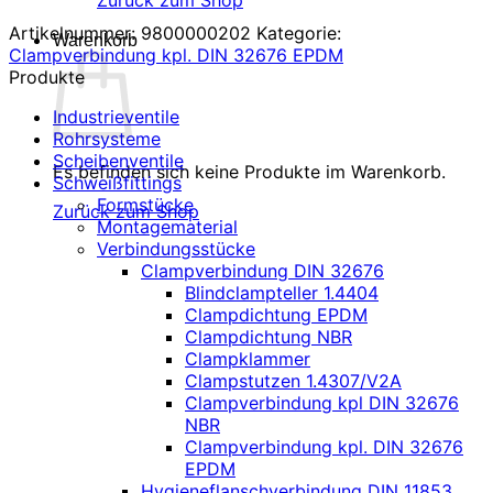
Zurück zum Shop
Artikelnummer:
9800000202
Kategorie:
Warenkorb
Clampverbindung kpl. DIN 32676 EPDM
Produkte
Industrieventile
Rohrsysteme
Scheibenventile
Es befinden sich keine Produkte im Warenkorb.
Schweißfittings
Formstücke
Zurück zum Shop
Montagematerial
Verbindungsstücke
Clampverbindung DIN 32676
Blindclampteller 1.4404
Clampdichtung EPDM
Clampdichtung NBR
Clampklammer
Clampstutzen 1.4307/V2A
Clampverbindung kpl DIN 32676
NBR
Clampverbindung kpl. DIN 32676
EPDM
Hygieneflanschverbindung DIN 11853