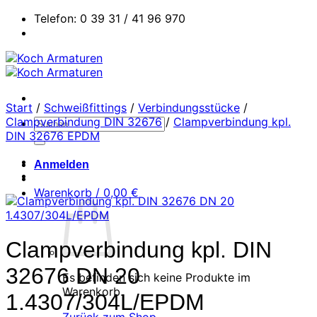
Zum
Telefon: 0 39 31 / 41 96 970
Inhalt
springen
Start
/
Schweißfittings
/
Verbindungsstücke
/
Clampverbindung DIN 32676
/
Clampverbindung kpl.
Suchen
DIN 32676 EPDM
nach:
Anmelden
Warenkorb /
0,00
€
Clampverbindung kpl. DIN
32676 DN 20
Es befinden sich keine Produkte im
Warenkorb.
1.4307/304L/EPDM