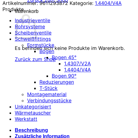
Zurück zum Shop
Artikelnummer:
9611293872
Kategorie:
1.4404/V4A
Produkte
Warenkorb
Industrieventile
Rohrsysteme
Scheibenventile
Schweißfittings
Formstücke
Es befinden sich keine Produkte im Warenkorb.
Bögen
Bogen 45°
Zurück zum Shop
1.4307/V2A
1.4404/V4A
Bogen 90°
Reduzierungen
T-Stück
Montagematerial
Verbindungsstücke
Unkategorisiert
Wärmetauscher
Werkstatt
Beschreibung
Zusätzliche Information