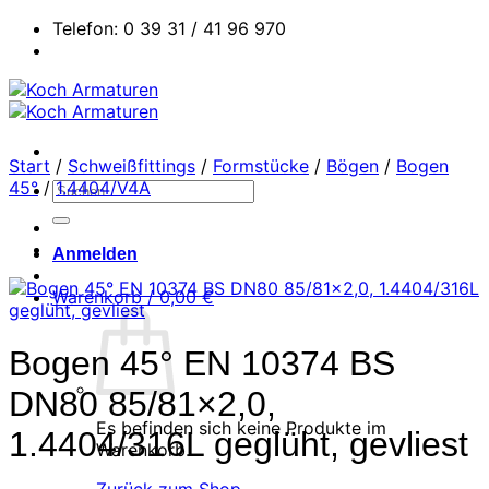
Zum
Telefon: 0 39 31 / 41 96 970
Inhalt
springen
Start
/
Schweißfittings
/
Formstücke
/
Bögen
/
Bogen
45°
/
1.4404/V4A
Suchen
nach:
Anmelden
Warenkorb /
0,00
€
Bogen 45° EN 10374 BS
DN80 85/81×2,0,
Es befinden sich keine Produkte im
1.4404/316L geglüht, gevliest
Warenkorb.