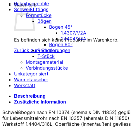
Scheibenventile
Warenkorb
Schweißfittings
Formstücke
Bögen
Bogen 45°
1.4307/V2A
1.4404/V4A
Es befinden sich keine Produkte im Warenkorb.
Bogen 90°
Reduzierungen
Zurück zum Shop
T-Stück
Montagematerial
Verbindungsstücke
Unkategorisiert
Wärmetauscher
Werkstatt
Beschreibung
Zusätzliche Information
Schweißbogen nach EN 10374 (ehemals DIN 11852) geglü
für Lebensmittelrohr nach EN 10357 (ehemals DIN 11850)
Werkstoff 1.4404/316L, Oberfläche (innen/außen) gevliess