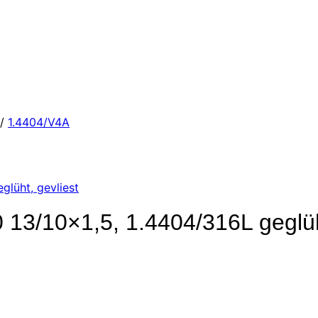
/
1.4404/V4A
3/10×1,5, 1.4404/316L geglüht