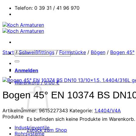
Zum
Telefon: 0 39 31 / 41 96 970
Inhalt
springen
Start
/
Schweißfittings
/
Formstücke
/
Bögen
/
Bogen 45°
Suchen
nach:
Anmelden
Warenkorb /
0,00
€
Bogen 45° EN 10374 BS DN10 1
Artikelnummer:
9615227343
Kategorie:
1.4404/V4A
Produkte
Es befinden sich keine Produkte im Warenkorb.
Industrieventile
Zurück zum Shop
Rohrsysteme