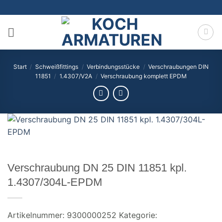
Zum
Inhalt
springen
Start
/
Schweißfittings
/
Verbindungsstücke
/
Verschraubungen DIN
11851
/
1.4307/V2A
/
Verschraubung komplett EPDM
Verschraubung DN 25 DIN 11851 kpl.
1.4307/304L-EPDM
Artikelnummer:
9300000252
Kategorie: