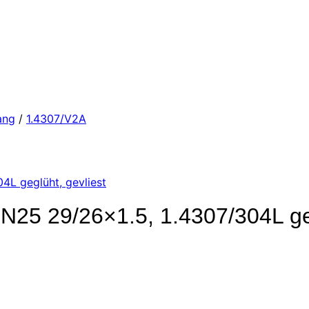
ang
/
1.4307/V2A
N25 29/26×1.5, 1.4307/304L geg