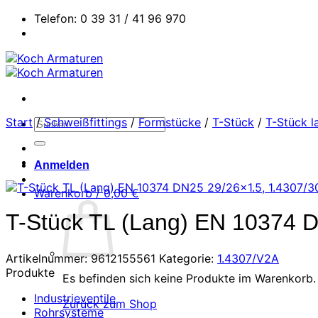
Zum
Telefon: 0 39 31 / 41 96 970
Inhalt
springen
Start
/
Schweißfittings
/
Formstücke
/
T-Stück
/
T-Stück l
Suchen
nach:
Anmelden
Warenkorb /
0,00
€
T-Stück TL (Lang) EN 10374 D
Artikelnummer:
9612155561
Kategorie:
1.4307/V2A
Produkte
Es befinden sich keine Produkte im Warenkorb.
Industrieventile
Zurück zum Shop
Rohrsysteme