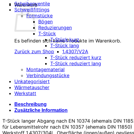
Scheibenventile
Warenkorb
Schweißfittings
Formstücke
Bögen
Reduzierungen
T-Stück
T-Stück kurz
Es befinden sich keine Produkte im Warenkorb.
T-Stück lang
1.4307/V2A
Zurück zum Shop
T-Stück reduziert kurz
T-Stück reduziert lang
Montagematerial
Verbindungsstücke
Unkategorisiert
Wärmetauscher
Werkstatt
Beschreibung
Zusätzliche Information
T-Stück langer Abgang nach EN 10374 (ehemals DIN 1185
für Lebensmittelrohr nach EN 10357 (ehemals DIN 11850)
Werkstoff 1.4307/304L, Oberfläche (innen/außen) gevliess