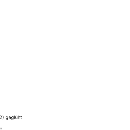
2) geglüht
t