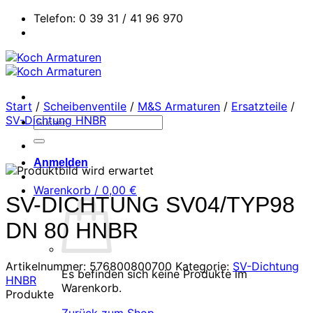
Zum
Telefon: 0 39 31 / 41 96 970
Inhalt
springen
Start
/
Scheibenventile
/
M&S Armaturen
/
Ersatzteile
/
SV-Dichtung HNBR
Suchen
nach:
Anmelden
Warenkorb /
0,00
€
SV-DICHTUNG SV04/TYP98
DN 80 HNBR
Artikelnummer:
576800800700
Kategorie:
SV-Dichtung
Es befinden sich keine Produkte im
HNBR
Warenkorb.
Produkte