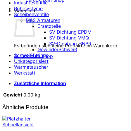
Zurück zum Shop
Industrieventile
Rohrsysteme
Warenkorb
Scheibenventile
M&S Armaturen
Ersatzteile
SV Dichtung EPDM
SV Dichtung VMQ
SV-Dichtung HNBR
Es befinden sich keine Produkte im Warenkorb.
Gewinde/Schweiß
Schweißfittings
Zurück zum Shop
Unkategorisiert
Wärmetauscher
Werkstatt
Zusätzliche Information
Gewicht
0,00 kg
Ähnliche Produkte
Schnellansicht