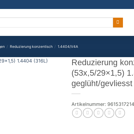
gen
/
Reduzierung konzentisch
/
1.4404/V4A
Reduzierung kon
(53x,5/29×1,5) 1
geglüht/gevliesst
Artikelnummer:
961531721