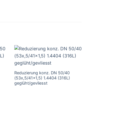
Reduzierung konz. DN 50/40
(53x,5/41×1,5) 1.4404 (316L)
geglüht/gevliesst
Reduzierung konz.
(85/70×2,0) 1.4404