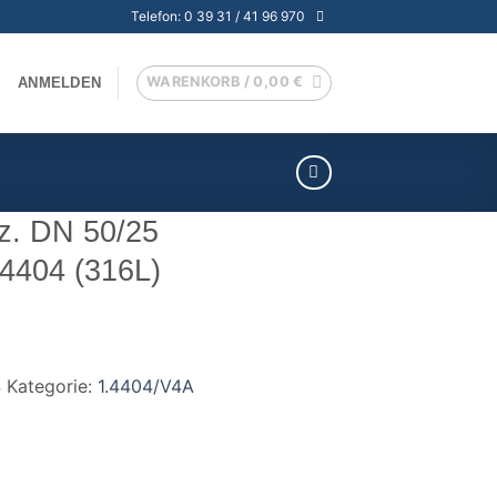
Telefon: 0 39 31 / 41 96 970
WARENKORB /
0,00
€
ANMELDEN
z. DN 50/25
.4404 (316L)
4
Kategorie:
1.4404/V4A