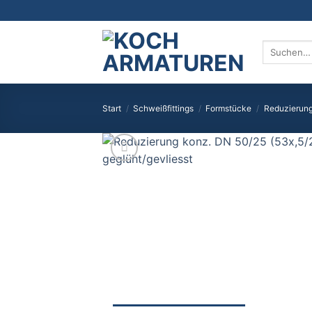
Zum
Inhalt
springen
Suchen
nach:
Start
/
Schweißfittings
/
Formstücke
/
Reduzierun