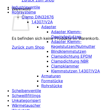
Zurück zum Shop
Industrieventile
Warenkorb
Rohrsysteme
Clamp DIN32676
1.4307/V2A
Adapter
Adapter Klemm-
Gewindestutzen
Es befinden sich keine Produkte im Warenkorb.
Adapter Klemm-
Kegelstutzen/Nutmutter
Zurück zum Shop
Blindklemmstutzen
Clampdichtung EPDM
Clampdichtung NBR
Clampklammer
Klemmstutzen 1.4307/V2A
Armaturen
Formstücke
Rohrstücke
Scheibenventile
Schweißfittings
Unkategorisiert
Wärmetauscher