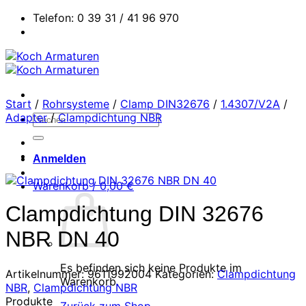
Zum
Telefon: 0 39 31 / 41 96 970
Inhalt
springen
Start
/
Rohrsysteme
/
Clamp DIN32676
/
1.4307/V2A
/
Adapter
/
Clampdichtung NBR
Suchen
nach:
Anmelden
Warenkorb /
0,00
€
Clampdichtung DIN 32676
NBR DN 40
Es befinden sich keine Produkte im
Artikelnummer:
9611992004
Kategorien:
Clampdichtung
Warenkorb.
NBR
,
Clampdichtung NBR
Produkte